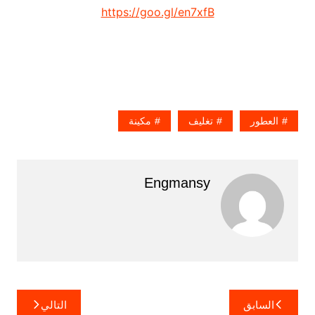
https://goo.gl/en7xfB
العطور
تغليف
مكينة
Engmansy
تصفّح
السابق
التالي