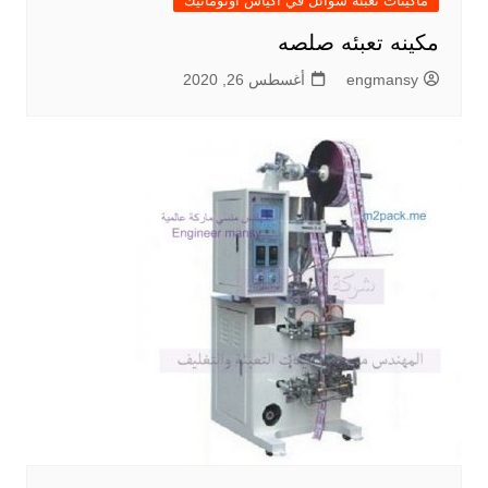
ماكينات تعبئة سوائل في اكياس اوتوماتيك
مكينه تعبئه صلصه
engmansy
أغسطس 26, 2020