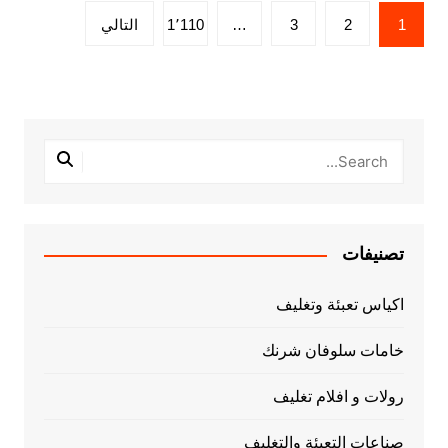
تعدد
1
2
3
…
1٬110
التالي
صفحات
المقالات
تصنيفات
اكياس تعبئة وتغليف
خامات سلوفان شرنك
رولات و افلام تغليف
صناعات التعبئة والتغليف