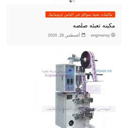
ماكينات تعبئة سوائل في اكياس اوتوماتيك
مكينه تعبئه صلصه
engmansy
أغسطس 26, 2020