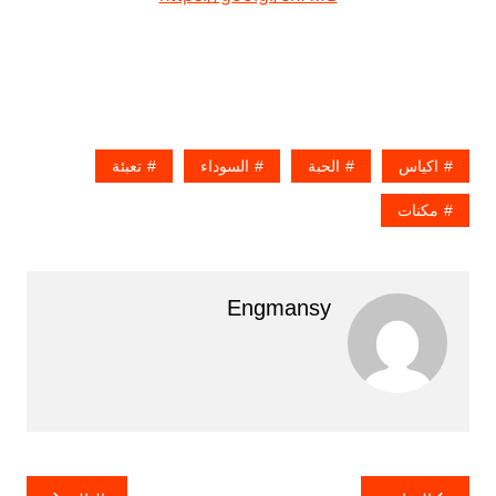
اكياس
الحبة
السوداء
تعبئة
مكنات
Engmansy
تصفّح