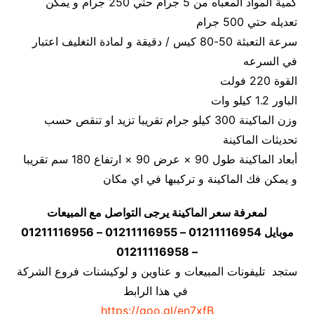
كمية المواد المعبأه من 5 جرام حتي 250 جرام و يمكن
تعديله حتي 500 جرام
سرعة التعبئة 50-80 كيس / دقيقة و لمادة التغليف اعتبار
في السرعه
القوة 220 فولت
الباور 1.2 كيلو وات
وزن الماكينة 300 كيلو جرام تقريبا تزيد او تنقص حسب
تحديثات الماكينة
أبعاد الماكينة طول 90 × عرض 90 × ارتفاع 180 سم تقريبا
و يمكن فك الماكينة و تركيبها في اي مكان
لمعرفة سعر الماكينة يرجى التواصل مع المبيعات
موبايل 01211116954 – 01211116955 – 01211116956
– 01211116958
ستجد تليفونات المبيعات و عناوين و لوكيشنات فروع الشركة
في هذا الرابط
https://goo.gl/en7xfB