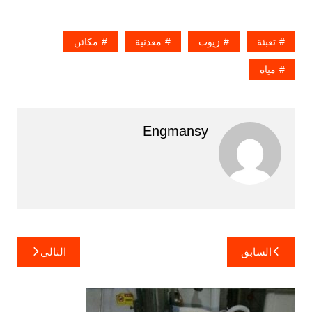
تعبئة
زيوت
معدنية
مكائن
مياه
Engmansy
تصفّح
السابق
التالي
المقالات