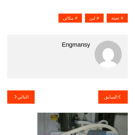
تعبئة
لبن
مكائن
Engmansy
تصفّح
السابق
التالي
المقالات