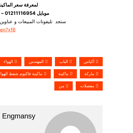
لمعرفة سعر الماكين
موبايل 01211116954 – 01211116956 – 01211116958
ستجد تليفونات المبيعات و عناوين
/en7xfB
أكياس
الباب
المهندس
الهواء
ماركة
ماكينة
ماكينة فاكيوم شفط الهو
مفصلات
من
Engmansy