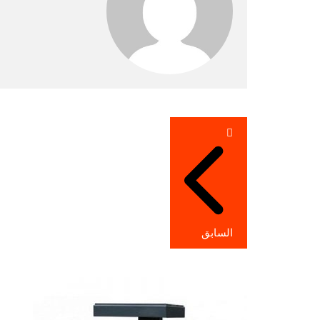
تصفّح
المقالات
السابق