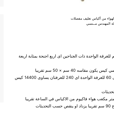
لهواء من أكياس تغليف مفصلات
كة المهندس مــنسي
رة العمل 50 سم × 40 سم × ارتفاع 25 سم للغرقة الواحدة ذات الجناحين اى اربع اجنحة بمثابة اربعة
سرعة اللحام 30 ضغطة بالدقيقة فى الجناح الواحد اى 60 للغرفة الواحدة اى 240 للغرفتان يساوى 14400 كيس