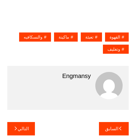
القهوة
تعبئة
ماكينة
والنسكافيه
وتغليف
Engmansy
تصفّح
السابق
التالي
المقالات