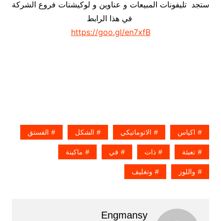
ستجد تليفونات المبيعات و عناوين و لوكيشنات فروع الشركة
في هذا الرابط
https://goo.gl/en7xfB
اكياس
الاتوماتيكي
الشكل
الفستق
تعبئة
ذات
في
ماكينة
واللوز
وتغليف
Engmansy