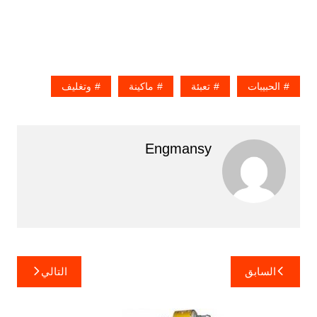
الحبيبات
تعبئة
ماكينة
وتغليف
Engmansy
تصفّح
السابق
التالي
المقالات