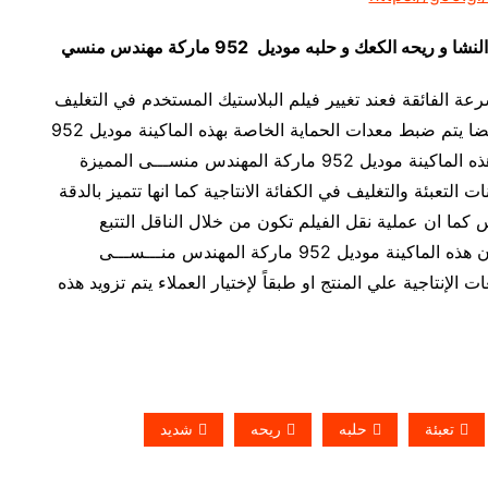
النشا و ريحه الكعك و حلبه
موديل 952 ماركة مهندس منسي
دس منـسى بالسرعة الفائقة فعند تغيير فيلم البلاستيك المستخدم في التغليف
يتم هذا بكل سهولة ويسر وفي غاية السرعة كما انه ايضا يتم ضبط معدات الحماية الخاصة بهذه الماكينة موديل 952
ماركة المهندس منــسى في غاية السرعة كما تتميز هذه الماكينة موديل 952 ماركة المهندس منســـى المميزة
ات التعبئة والتغليف في الكفائة الانتاجية كما انها تتميز بالدقة
 كما ان عملية نقل الفيلم تكون من خلال الناقل التتبع
الكهروضوئي لإعطاء أعلي معدل ضبط للكيس ، كما ان هذه الماكينة موديل 952 ماركة المهندس منـــســـى
إنتاجية علي المنتج او طبقاً لإختيار العملاء يتم تزويد هذه
تعبئة
حلبه
ريحه
شديد