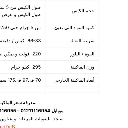
حجم الكيس
طول الكيس و عرض ا
كمية المواد التي تعبئ
من 5 جرام حتي 250 جرام و يمكن تعديله حتي 500 جرام
سرعة التعبئة
66-33 كيس / دقيقة و لمادة التغليف اعتبار في السرعه
القوة / الباور
220 فولت و يمكن ضبط الفولت حسب الكهرباء المتاحه 1.2 كيلو وات
وزن الماكينة
295 كيلو جرام
أبعاد الماكينة الخارجي
70 فى97 فى175 سم و يمكن فك الماكينة و تركيبها في اي مكان
لمعرفة سعر الماكين
موبايل 01211116954 – 01211116955 – 01211116956–01211116958
ستجد تليفونات المبيعات و عناوين
/en7xfB