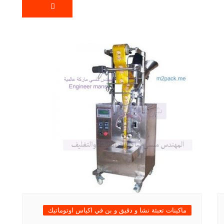
ماكينات تعبئة نشا و دقيق و بن في اكياس اوتوماتيك