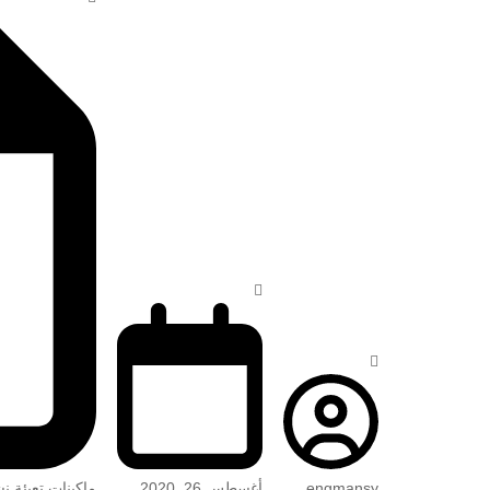
engmansy
أغسطس 26, 2020
ماكينات تعبئة ن