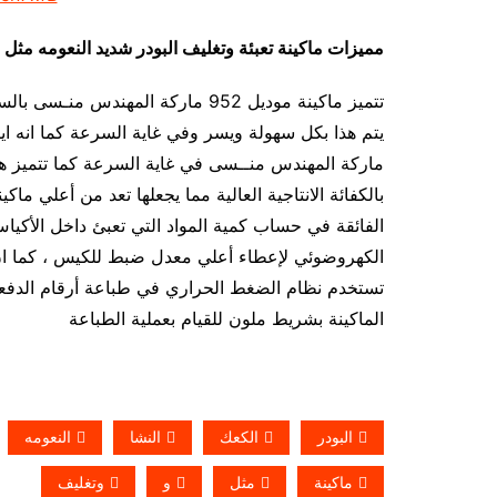
مميزات
ماكينة تعبئة وتغليف البودر شديد النعومه مثل 
تتميز ماكينة موديل 952 ماركة المهن
بالكفائة الانتاجية العالية مما يجعلها تعد من أعلي ماكين
الفائقة في حساب كمية المواد التي تعبئ داخل الأكياس
تستخدم نظام الضغط الحراري في طباعة أرقام الدفعات ال
الماكينة بشريط ملون للقيام بعملية الطباعة
البودر
الكعك
النشا
النعومه
ماكينة
مثل
و
وتغليف