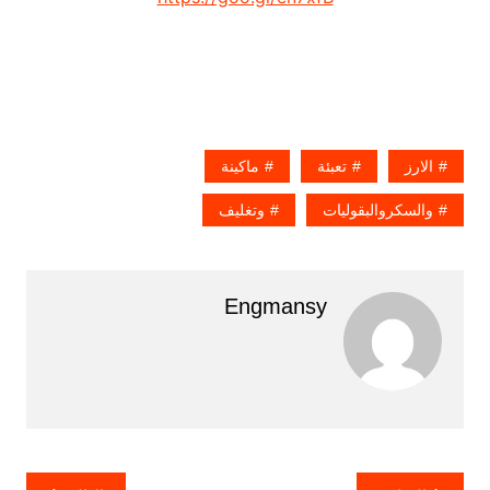
الارز
تعبئة
ماكينة
والسكروالبقوليات
وتغليف
Engmansy
تصفّح