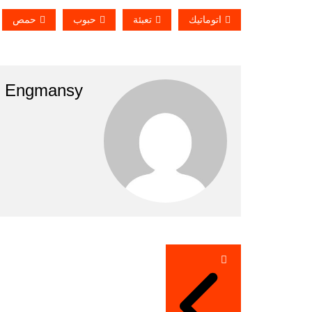
اتوماتيك
تعبئة
حبوب
حمص
Engmansy
تصفّح
المقالات