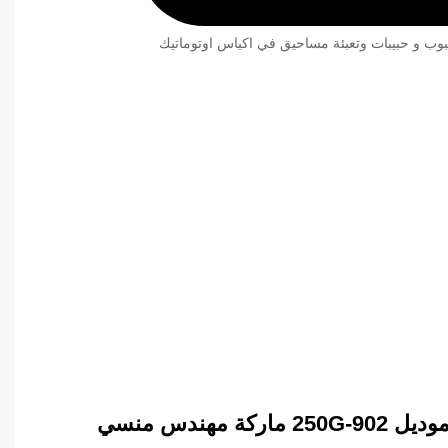
بوب و حبيبات وتعبئة مساحيق في اكياس اوتوماتيك
موديل
902-250G
ماركة مهندس منسي