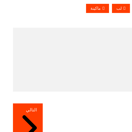
لب
ماكينة
التالي