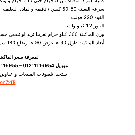
كمية المواد المعبأه من 5 جرام حتي 250 جرام و يمكن تعديله حتي 500 جرام
سرعة التعبئة 50-80 كيس / دقيقة و لمادة التغليف اعتبار في السرعه
القوة 220 فولت
الباور 1.2 كيلو وات
وزن الماكينة 300 كيلو جرام تقريبا تزيد او تنقص حسب تحديثات الماكينة
أبعاد الماكينة طول 90 × عرض 90 × ارتفاع 180 سم تقريبا و يمكن فك الماكينة و تركيبها في اي مكان
لمعرفة سعر الماكين
موبايل 01211116954 – 01211116955 – 01211116956 – 01211116958
ستجد تليفونات المبيعات و عناوين
/en7xfB