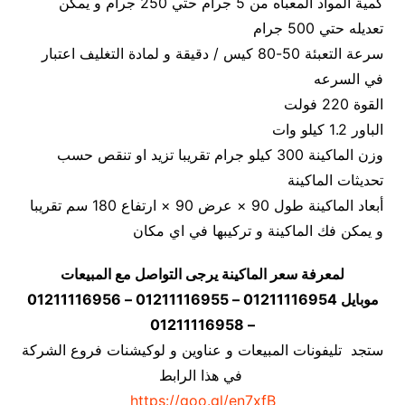
كمية المواد المعبأه من 5 جرام حتي 250 جرام و يمكن
تعديله حتي 500 جرام
سرعة التعبئة 50-80 كيس / دقيقة و لمادة التغليف اعتبار
في السرعه
القوة 220 فولت
الباور 1.2 كيلو وات
وزن الماكينة 300 كيلو جرام تقريبا تزيد او تنقص حسب
تحديثات الماكينة
أبعاد الماكينة طول 90 × عرض 90 × ارتفاع 180 سم تقريبا
و يمكن فك الماكينة و تركيبها في اي مكان
لمعرفة سعر الماكينة يرجى التواصل مع المبيعات
موبايل 01211116954 – 01211116955 – 01211116956
– 01211116958
ستجد تليفونات المبيعات و عناوين و لوكيشنات فروع الشركة
في هذا الرابط
https://goo.gl/en7xfB