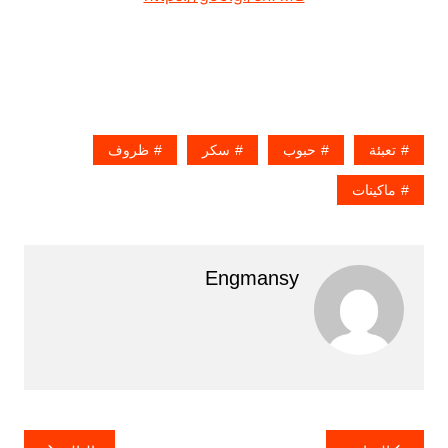
تعبئة
حبوب
سكر
ظروف
ماكينات
Engmansy
تصفّح