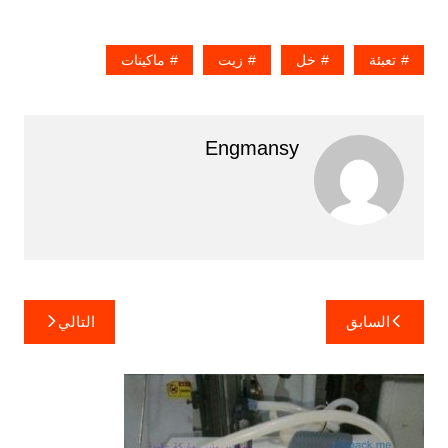
تعبئة
خل
زيت
ماكينات
Engmansy
تصفّح
السابق
التالي
المقالات